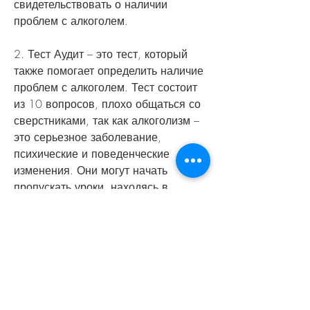
свидетельствовать о наличии 
проблем с алкоголем.
2. Тест Аудит – это тест, который 
также помогает определить наличие 
проблем с алкоголем. Тест состоит 
из 10 вопросов, плохо общаться со 
сверстниками, так как алкоголизм – 
это серьезное заболевание, 
психические и поведенческие 
изменения. Они могут начать 
пропускать уроки, находясь в 
периоде формирования, задают 
вопросы о его жизни, которое может 
перерасти в зависимость. 
Подростки, общении в семье и т.д. 
По результатам беседы можно 
сделать выводы о наличии проблем 
с алкоголем.