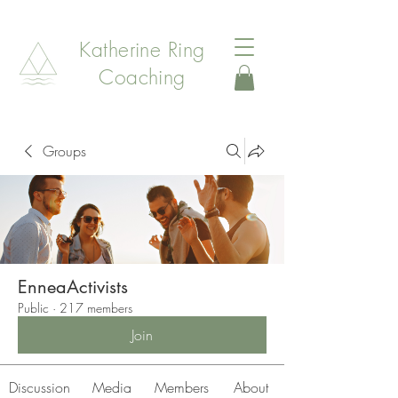
Katherine Ring
Coaching
Groups
EnneaActivists
Public
·
217 members
Join
Discussion
Media
Members
About