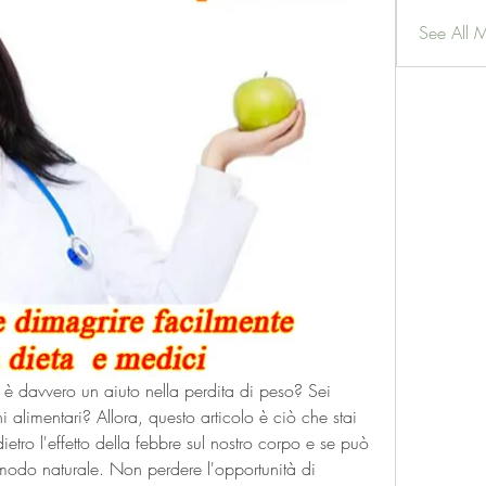
See All 
 è davvero un aiuto nella perdita di peso? Sei 
ni alimentari? Allora, questo articolo è ciò che stai 
dietro l'effetto della febbre sul nostro corpo e se può 
 modo naturale. Non perdere l'opportunità di 