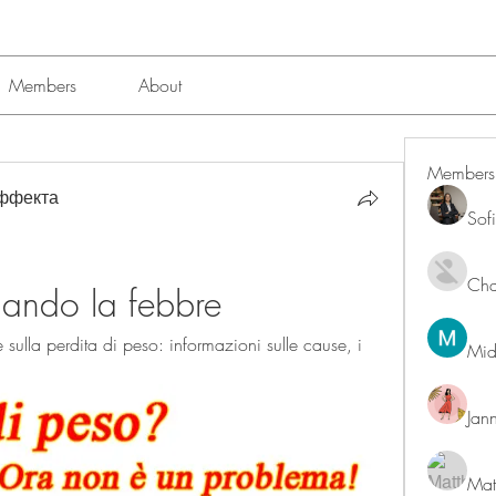
Members
About
Members
эффекта
Sof
Char
uando la febbre
sulla perdita di peso: informazioni sulle cause, i 
Mid
Jan
Mat