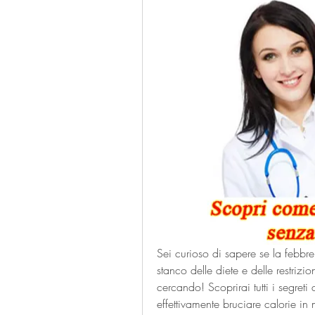
Sei curioso di sapere se la febbre
stanco delle diete e delle restrizio
cercando! Scoprirai tutti i segreti 
effettivamente bruciare calorie in