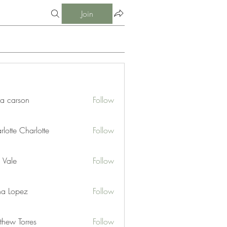
Join
ia carson
Follow
lotte Charlotte
Follow
 Vale
Follow
na Lopez
Follow
thew Torres
Follow