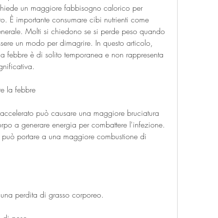
richiede un maggiore fabbisogno calorico per 
to. È importante consumare cibi nutrienti come 
enerale. Molti si chiedono se si perde peso quando 
sere un modo per dimagrire. In questo articolo, 
la febbre è di solito temporanea e non rappresenta 
nificativa.
te la febbre
 accelerato può causare una maggiore bruciatura 
corpo a generare energia per combattere l'infezione. 
può portare a una maggiore combustione di 
a una perdita di grasso corporeo.
a di peso