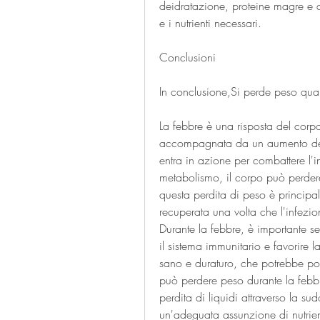
deidratazione, proteine magre e ca
e i nutrienti necessari.
Conclusioni
In conclusione,Si perde peso qua
La febbre è una risposta del corp
accompagnata da un aumento della
entra in azione per combattere l'
metabolismo, il corpo può perdere 
questa perdita di peso è principa
recuperata una volta che l'infezio
Durante la febbre, è importante seg
il sistema immunitario e favorire 
sano e duraturo, che potrebbe por
può perdere peso durante la febb
perdita di liquidi attraverso la su
un'adeguata assunzione di nutrienti