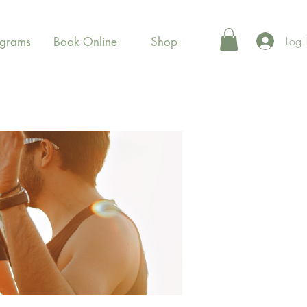
Log 
ograms
Book Online
Shop