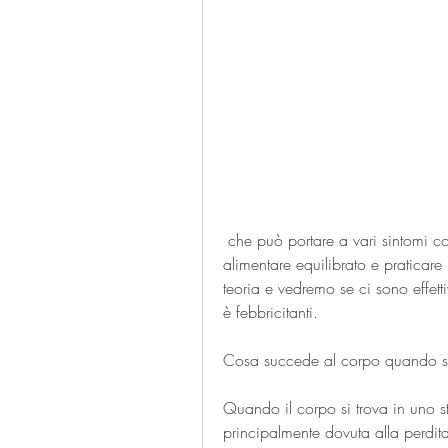
 che può portare a vari sintomi come brividi, è consigliabile seguire un piano 
alimentare equilibrato e praticare
teoria e vedremo se ci sono effett
è febbricitanti.
Cosa succede al corpo quando si
Quando il corpo si trova in uno st
principalmente dovuta alla perdita 