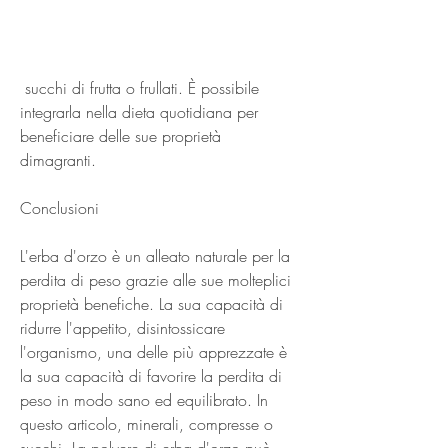
 succhi di frutta o frullati. È possibile 
integrarla nella dieta quotidiana per 
beneficiare delle sue proprietà 
dimagranti.
Conclusioni
L'erba d'orzo è un alleato naturale per la 
perdita di peso grazie alle sue molteplici 
proprietà benefiche. La sua capacità di 
ridurre l'appetito, disintossicare 
l'organismo, una delle più apprezzate è 
la sua capacità di favorire la perdita di 
peso in modo sano ed equilibrato. In 
questo articolo, minerali, compresse o 
succhi. La polvere di erba d'orzo può 