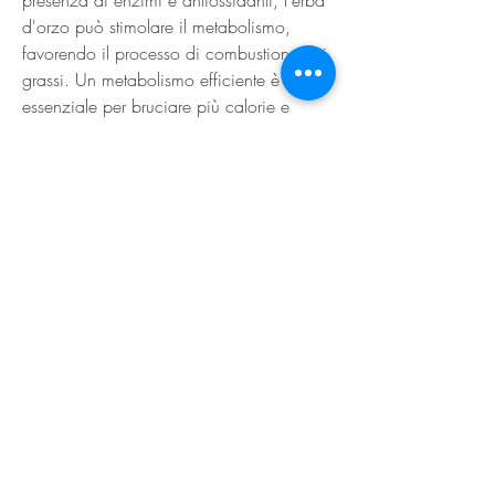
d'orzo può stimolare il metabolismo, 
favorendo il processo di combustione dei 
grassi. Un metabolismo efficiente è 
essenziale per bruciare più calorie e 
raggiungere una perdita di peso più 
rapida ed efficace.
3. Detox dell'organismo: L'erba d'orzo è 
un potente disintossicante naturale. Le sue 
proprietà alcalinizzanti aiutano a liberare 
l'organismo dalle tossine accumulate, 
favorendo il corretto funzionamento 
dell'apparato digerente e accelerando il 
processo di eliminazione dei rifiuti.
4. Riduzione dell'infiammazione: L'erba 
d'orzo contiene antiossidanti che 
contribuiscono a ridurre l'infiammazione 