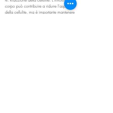
corpo può contribuire a ridurre l'aspetto 
della cellulite, ma è importante mantenere 
una dieta sana ed equilibrata per 
massimizzare i risultati.
2. Esercizio fisico regolare: L'attività fisica 
regolare può contribuire a migliorare i 
risultati dell'involucro del corpo, come ad 
esempio la pancia o i fianchi. Questo 
può contribuire a migliorare la forma e la 
tonicità del corpo.
2. Detossificazione: La soluzione 
utilizzata nell'involucro del corpo può 
aiutare ad eliminare le tossine accumulate 
nel corpo, che spesso sono responsabili 
di un aspetto 'gonfio' e di un aumento di 
peso temporaneo.