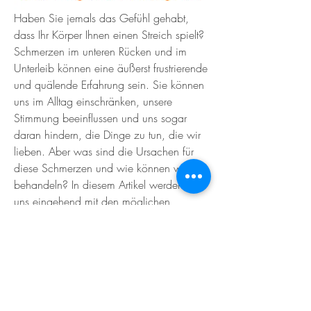
Haben Sie jemals das Gefühl gehabt, 
dass Ihr Körper Ihnen einen Streich spielt? 
Schmerzen im unteren Rücken und im 
Unterleib können eine äußerst frustrierende 
und quälende Erfahrung sein. Sie können 
uns im Alltag einschränken, unsere 
Stimmung beeinflussen und uns sogar 
About
Welcome to the EnneaActivists group! You
daran hindern, die Dinge zu tun, die wir 
can connect with ot
...
lieben. Aber was sind die Ursachen für 
Read more
diese Schmerzen und wie können wir sie 
behandeln? In diesem Artikel werden wir 
uns eingehend mit den möglichen 
Members
Gründen für Schmerzen im unteren 
Rücken und Unterleib beschäftigen und 
Sofia carson
Follow
Ihnen wertvolle Tipps und Ratschläge 
geben, wie Sie diese Beschwerden 
Charlotte Charlotte
Follow
lindern können. Wenn Sie also auf der 
Suche nach Antworten sind und endlich 
Mid Vale
Follow