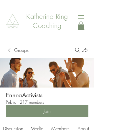
Katherine Ring
Coaching
Groups
EnneaActivists
Public
·
217 members
Join
Discussion
Media
Members
About