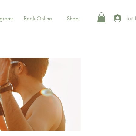
Log 
ograms
Book Online
Shop