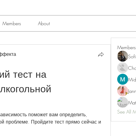
Members
About
Members
эффекта
Sof
Char
й тест на 
Mid
лкогольной 
Jan
Mat
See All 
зависимость поможет вам определить, 
й проблеме. Пройдите тест прямо сейчас и 