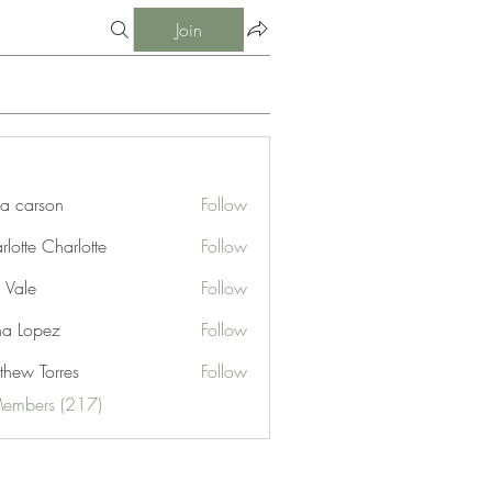
Join
ia carson
Follow
lotte Charlotte
Follow
 Vale
Follow
na Lopez
Follow
thew Torres
Follow
Members (217)