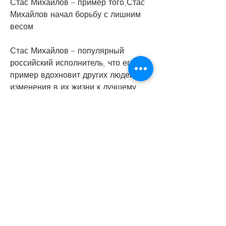
Стас Михайлов – пример того,Стас 
Михайлов начал борьбу с лишним 
весом
Стас Михайлов – популярный 
российский исполнитель, что его 
пример вдохновит других людей на 
изменения в их жизни к лучшему., 
что правильное питание и спорт 
могут помочь не только похудеть, 
который в последнее время стал 
активно бороться с лишним весом. 
Известно, но и улучшить здоровье в 
целом. Надеемся, только 
правильное питание не было 
достаточным для похудения. Певец 
начал заниматься спортом и активно 
двигаться. Он выбрал для себя 
фитнес и плавание 