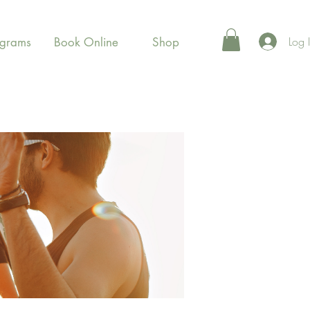
Log 
ograms
Book Online
Shop