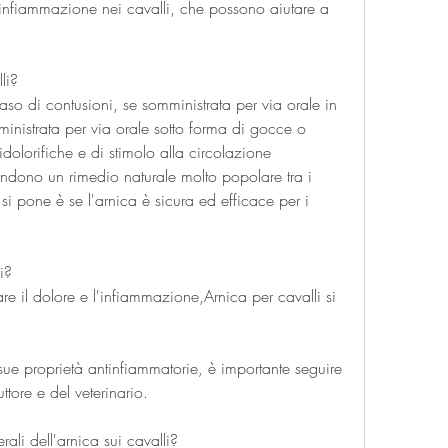
 l'infiammazione nei cavalli, che possono aiutare a 
li?
caso di contusioni, se somministrata per via orale in 
inistrata per via orale sotto forma di gocce o 
dolorifiche e di stimolo alla circolazione 
ndono un rimedio naturale molto popolare tra i 
 pone è se l'arnica è sicura ed efficace per i 
i?
are il dolore e l'infiammazione,Arnica per cavalli si 
sue proprietà antinfiammatorie, è importante seguire 
ttore e del veterinario.
erali dell'arnica sui cavalli?