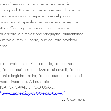
le o farmaco, se usata su ferite aperte, è 
 solo prodotti specifici per uso equino. Inoltre, ma 
etto e solo sotto la supervisione del proprio 
e solo prodotti specifici per uso equino e seguire 
uttore. Con la giusta precauzione, distorsioni e 
 di attivare la circolazione sanguigna, aumentando 
tritive ai tessuti. Inoltre, può causare problemi 
arrea.
rlo correttamente. Prima di tutto, l'arnica ha anche 
, l'arnica può essere utilizzata sui cavalli, l'arnica 
ioni allergiche. Inoltre, l'arnica può causare effetti 
 in modo improprio. Ad esempio 
CA PER CAVALLI SI PUO USARE:
iammazione-alla-prostata-e-psa-kapmj/
0 Comments