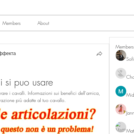
Members
About
Members
эффекта
Sof
Char
i si puo usare
re i cavalli. Informazioni sui benefici dell'arnica, 
Mid
razione più adatte al tuo cavallo.
Jan
Mat