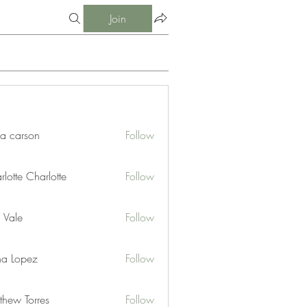
Join
ia carson
Follow
lotte Charlotte
Follow
 Vale
Follow
na Lopez
Follow
thew Torres
Follow