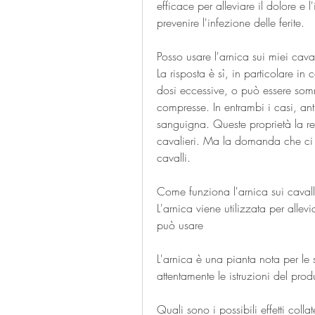
efficace per alleviare il dolore e
prevenire l'infezione delle ferite.
Posso usare l'arnica sui miei caval
La risposta è sì, in particolare in 
dosi eccessive, o può essere somm
compresse. In entrambi i casi, anti
sanguigna. Queste proprietà la re
cavalieri. Ma la domanda che ci si
cavalli.
Come funziona l'arnica sui cavall
L'arnica viene utilizzata per allevi
può usare
L'arnica è una pianta nota per le 
attentamente le istruzioni del produ
Quali sono i possibili effetti collat