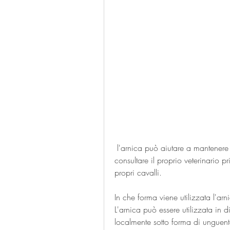
 l'arnica può aiutare a mantenere i nostri cavalli in salute e felici., è consigliabile 
consultare il proprio veterinario pr
propri cavalli.
In che forma viene utilizzata l'arn
L'arnica può essere utilizzata in d
localmente sotto forma di unguento