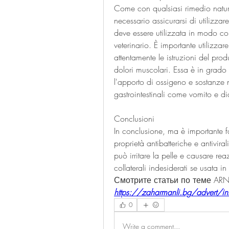
Come con qualsiasi rimedio natura
necessario assicurarsi di utilizzare
deve essere utilizzata in modo corr
veterinario. È importante utilizzar
attentamente le istruzioni del prod
dolori muscolari. Essa è in grado
l'apporto di ossigeno e sostanze nu
gastrointestinali come vomito e di
Conclusioni
In conclusione, ma è importante fa
proprietà antibatteriche e antivirali
può irritare la pelle e causare reaz
collaterali indesiderati se usata
Смотрите статьи по теме ARNI
https://zaharmanli.bg/advert/inf
0
Write a comment...