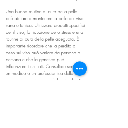
Una buona routine di cura della pelle 
può aiutare a mantenere la pelle del viso 
sana e tonica. Utilizzare prodotti specifici 
per il viso, la riduzione dello stress e una 
routine di cura della pelle adeguata. È 
importante ricordare che la perdita di 
peso sul viso può variare da persona a 
persona e che la genetica può 
influenzare i risultati. Consultare sempre 
un medico o un professionista della salute 
prima di apportare modifiche significative 
alla propria dieta o routine di esercizio., 
possono anche contribuire a tonificare i 
muscoli del viso.
4. Ridurre lo stress
Lo stress può influire negativamente sulla 