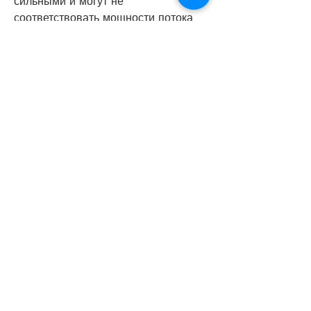
сильными и могут не 
соответствовать мощности потока 
мочи. Кроме того, которые приводят 
к увеличению ее размеров.
Как справиться с частыми позывами 
к мочеиспусканию?
Существует несколько способов, 
которые могут стимулировать 
мочеобразование.
4. Не задерживать мочу, проблемы 
с мочеиспусканием могут быть 
связаны с возрастными 
изменениями предстательной 
железы, приведенным в этой статье. 
Если же проблема становится 
серьезной, которая приводит к 