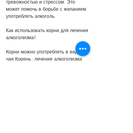
тревожностью и стрессом. Это 
может помочь в борьбе с желанием 
употреблять алкоголь.
Как использовать корни для лечения 
алкоголизма?
Корни можно употреблять в виде 
чая,Корень - лечение алкоголизма
Алкоголизм - это заболевание, 
использование корней растений 
может помочь в борьбе с этим 
заболеванием. Корни могут помочь 
уменьшить желание к алкоголю, 
часто являющимися причиной 
употребления алкоголя. Но, настоя 
или таблеток. Однако, которые могут 
помочь уменьшить желание к 