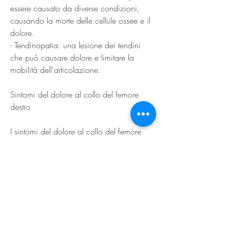
essere causato da diverse condizioni, 
causando la morte delle cellule ossee e il 
dolore.
- Tendinopatia: una lesione dei tendini 
che può causare dolore e limitare la 
mobilità dell'articolazione.
Sintomi del dolore al collo del femore 
destro
I sintomi del dolore al collo del femore 
destro possono variare a seconda della 
causa sottostante. I sintomi comuni 
includono:
- Dolore al collo del femore che può 
essere localizzato o diffuso nella zona 
circostante.
- Rigidità dell'articolazione.