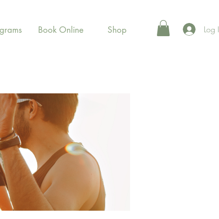
Log 
ograms
Book Online
Shop