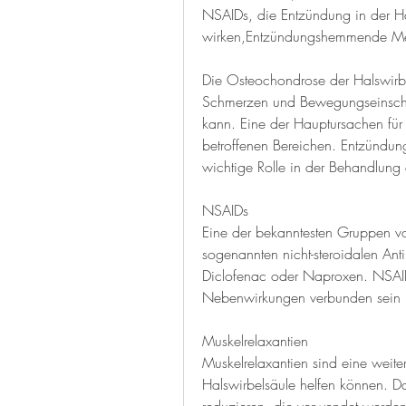
NSAIDs, die Entzündung in der H
wirken,Entzündungshemmende Med
Die Osteochondrose der Halswirbel
Schmerzen und Bewegungseinschrä
kann. Eine der Hauptursachen für
betroffenen Bereichen. Entzündu
wichtige Rolle in der Behandlung
NSAIDs
Eine der bekanntesten Gruppen 
sogenannten nicht-steroidalen An
Diclofenac oder Naproxen. NSAIDs
Nebenwirkungen verbunden sein 
Muskelrelaxantien
Muskelrelaxantien sind eine weite
Halswirbelsäule helfen können. D
reduzieren, die verwendet werden.