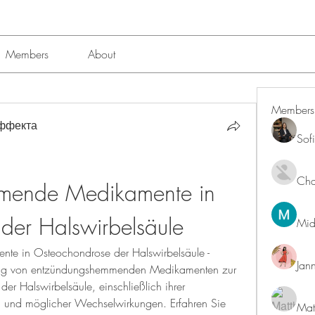
Members
About
Members
эффекта
Sof
Char
mende Medikamente in 
der Halswirbelsäule
Mid
e in Osteochondrose der Halswirbelsäule - 
Jan
ung von entzündungshemmenden Medikamenten zur 
 Halswirbelsäule, einschließlich ihrer 
und möglicher Wechselwirkungen. Erfahren Sie 
Mat