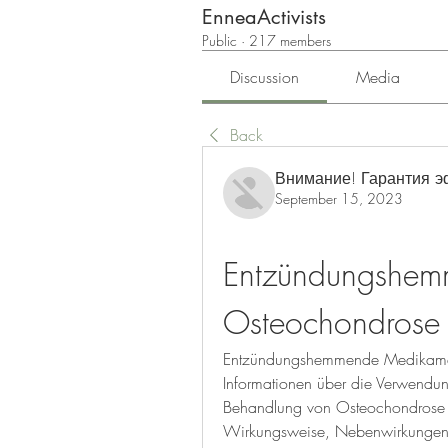
EnneaActivists
Public
·
217 members
Discussion
Media
Back
Внимание! Гарантия 
September 15, 2023
Entzündungshem
Osteochondrose 
Entzündungshemmende Medikament
Informationen über die Verwend
Behandlung von Osteochondrose der
Wirkungsweise, Nebenwirkungen 