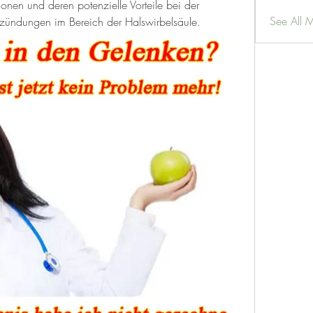
nen und deren potenzielle Vorteile bei der 
See All 
zündungen im Bereich der Halswirbelsäule.