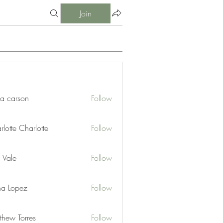
Join
ia carson
Follow
lotte Charlotte
Follow
 Vale
Follow
na Lopez
Follow
thew Torres
Follow