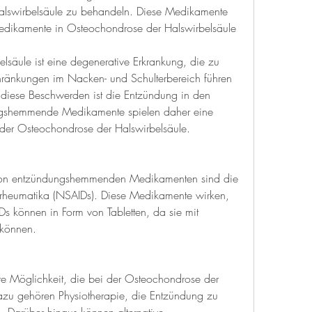
alswirbelsäule zu behandeln. Diese Medikamente 
ikamente in Osteochondrose der Halswirbelsäule
säule ist eine degenerative Erkrankung, die zu 
nkungen im Nacken- und Schulterbereich führen 
 diese Beschwerden ist die Entzündung in den 
ngshemmende Medikamente spielen daher eine 
 der Osteochondrose der Halswirbelsäule.
von entzündungshemmenden Medikamenten sind die 
tirheumatika (NSAIDs). Diese Medikamente wirken, 
 können in Form von Tabletten, da sie mit 
können.
re Möglichkeit, die bei der Osteochondrose der 
azu gehören Physiotherapie, die Entzündung zu 
 Darüber hinaus können alternative 