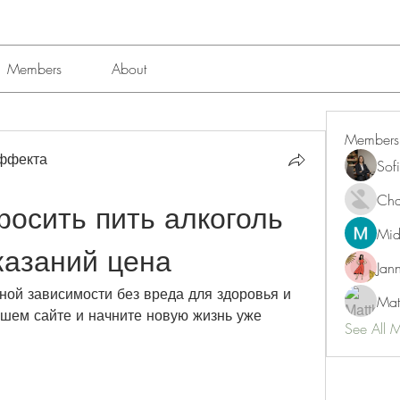
Members
About
Members
эффекта
Sof
Char
осить пить алкоголь 
Mid
казаний цена
Jan
ной зависимости без вреда для здоровья и 
Mat
ашем сайте и начните новую жизнь уже 
See All 