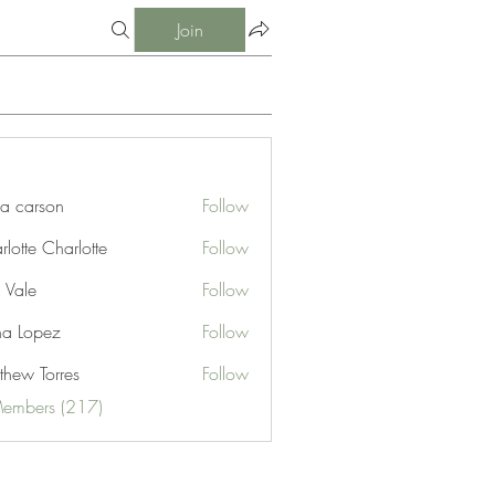
Join
ia carson
Follow
lotte Charlotte
Follow
 Vale
Follow
na Lopez
Follow
thew Torres
Follow
Members (217)