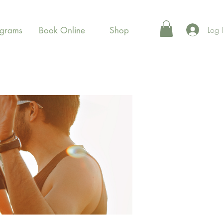
Log 
ograms
Book Online
Shop