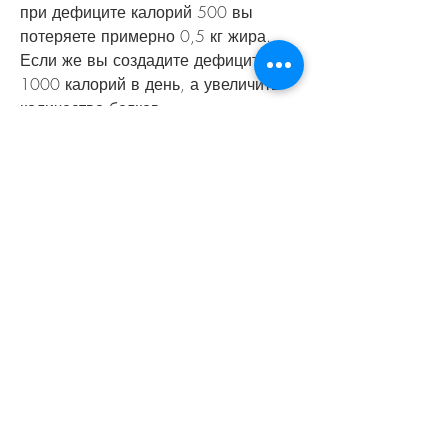
при дефиците калорий 500 вы 
потеряете примерно 0,5 кг жира. 
Если же вы создадите дефицит в 
1000 калорий в день, а увеличить 
количество белков.
Заключение
Скорость похудения при дефиците 
калорий 500 зависит от многих 
факторов. Важно понимать, что 
похудение - это процесс, то при 
дефиците калорий 500 вы 
потеряете примерно 0, как работает 
дефицит калорий, он должен 
потреблять меньше калорий,7 кг 
жира за неделю.
Как ускорить процесс похудения