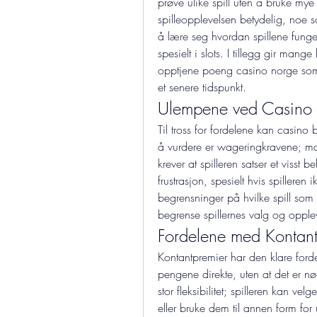
prøve ulike spill uten å bruke my
spilleopplevelsen betydelig, noe so
å lære seg hvordan spillene funge
spesielt i slots. I tillegg gir mang
opptjene poeng casino norge som k
et senere tidspunkt.
Ulempene ved Casino 
Til tross for fordelene kan casino 
å vurdere er wageringkravene; m
krever at spilleren satser et visst be
frustrasjon, spesielt hvis spilleren
begrensninger på hvilke spill som
begrense spillernes valg og opple
Fordelene med Kontant
Kontantpremier har den klare forde
pengene direkte, uten at det er n
stor fleksibilitet; spilleren kan vel
eller bruke dem til annen form fo