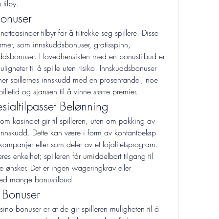
tilby.
Bonuser
tcasinoer tilbyr for å tiltrekke seg spillere. Disse 
r, som innskuddsbonuser, gratisspinn, 
uddsbonuser. Hovedhensikten med en bonustilbud er 
uligheter til å spille uten risiko. Innskuddsbonuser 
her spillernes innskudd med en prosentandel, noe 
letid og sjansen til å vinne større premier.
sialtilpasset Belønning
om kasinoet gir til spilleren, uten om pakking av 
il innskudd. Dette kan være i form av kontantbeløp 
 kampanjer eller som deler av et lojalitetsprogram. 
s enkelhet; spilleren får umiddelbart tilgang til 
ønsker. Det er ingen wageringkrav eller 
 med mange bonustilbud.
 Bonuser
no bonuser er at de gir spilleren muligheten til å 