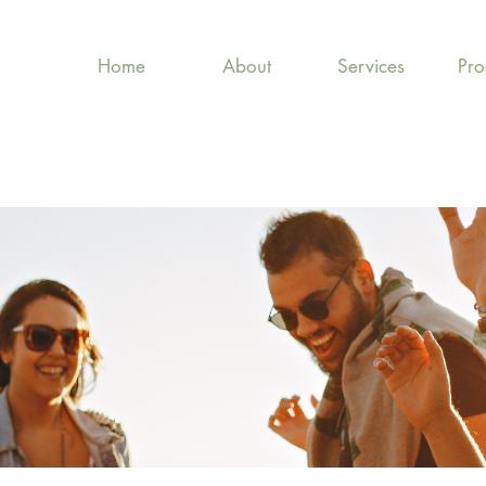
Home
About
Services
Pr