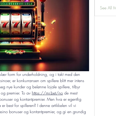
See All 
ulær form for underholdning, og i takt med den 
inoer, er konkurransen om spillere blitt mer intens 
seg nye kunder og belønne lojale spillere, tilbyr 
og premier. To av 
https://mr.bet/no
 de mest 
bonuser og kontantpremier. Men hva er egentlig 
er best for spilleren? I denne artikkelen vil vi 
asino bonuser og kontantpremier, og gi en grundig 