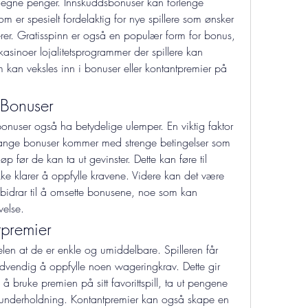
e egne penger. Innskuddsbonuser kan forlenge 
m er spesielt fordelaktig for nye spillere som ønsker 
rer. Gratisspinn er også en populær form for bonus, 
e kasinoer lojalitetsprogrammer der spillere kan 
an veksles inn i bonuser eller kontantpremier på 
Bonuser
bonuser også ha betydelige ulemper. En viktig faktor 
ange bonuser kommer med strenge betingelser som 
løp før de kan ta ut gevinster. Dette kan føre til 
 ikke klarer å oppfylle kravene. Videre kan det være 
 bidrar til å omsette bonusene, noe som kan 
velse.
premier
len at de er enkle og umiddelbare. Spilleren får 
ødvendig å oppfylle noen wageringkrav. Dette gir 
ge å bruke premien på sitt favorittspill, ta ut pengene 
r underholdning. Kontantpremier kan også skape en 