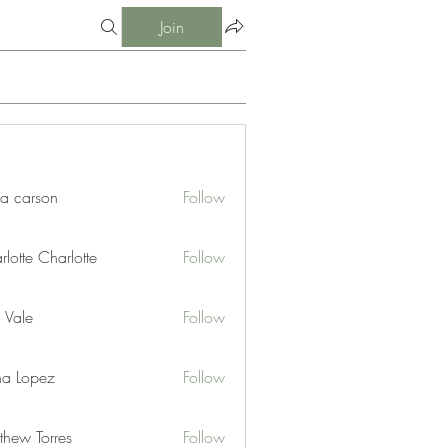
Join
ia carson
Follow
lotte Charlotte
Follow
 Vale
Follow
na Lopez
Follow
thew Torres
Follow