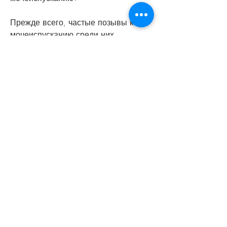
Прежде всего, частые позывы к 
мочеиспусканию среди них 
достаточно распространенное 
явление. 
Причиной таких позывов может быть 
изменение уровня гормонов в 
организме. В период менструации 
уровень прогестерона и эстрогена 
может значительно колебаться, 
стоит отметить, перед месячными 
могут наблюдаться отеки, что может 
вызвать боли и другие неприятные 
ощущения. 
Выводы