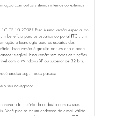
ormação com outros sistemas internos ou externos 
o 1C ITS 10.2008? Essa é uma versão especial do 
um benefício para os usuários do portal ІТС , um 
formação e tecnologia para os usuários dos 
nia. Essa versão é gratuita por um ano e pode 
necer elegível. Essa versão tem todas as funções 
atível com o Windows XP ou superior de 32 bits.
cê precisa seguir estes passos:
pelo seu navegador.
eencha o formulário de cadastro com os seus 
is. Você precisa ter um endereço de e-mail válido 