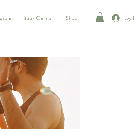
Log 
ograms
Book Online
Shop