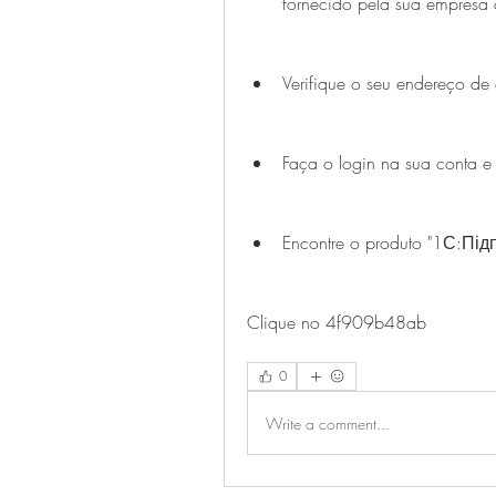
fornecido pela sua empresa o
Verifique o seu endereço de 
Faça o login na sua conta e
Encontre o produto "1С:Підп
Clique no 4f909b48ab
0
Write a comment...