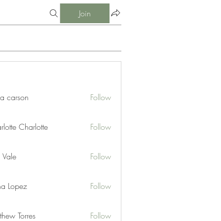
Join
ia carson
Follow
lotte Charlotte
Follow
 Vale
Follow
na Lopez
Follow
thew Torres
Follow