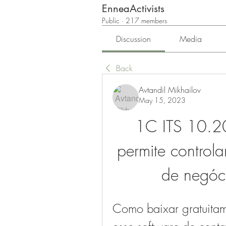
EnneaActivists
Public
·
217 members
Discussion
Media
Back
Avtandil Mikhailov
May 15, 2023
1C ITS 10.20
permite controla
de negóc
Como baixar gratuita