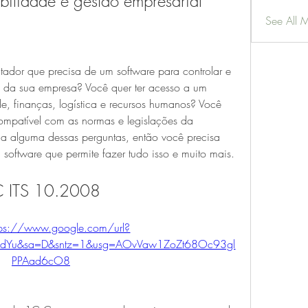
bilidade e gestão empresarial
See All 
dor que precisa de um software para controlar e 
 da sua empresa? Você quer ter acesso a um 
e, finanças, logística e recursos humanos? Você 
ompatível com as normas e legislações da 
a alguma dessas perguntas, então você precisa 
oftware que permite fazer tudo isso e muito mais.
 ITS 10.2008
tps://www.google.com/url?
2tIdYu&sa=D&sntz=1&usg=AOvVaw1ZoZt68Oc93gl
PPAad6cO8