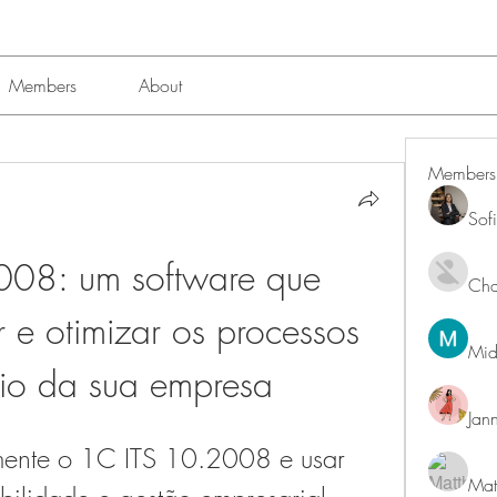
Members
About
Members
Sof
08: um software que 
Char
r e otimizar os processos 
Mid
io da sua empresa
Jan
mente o 1C ITS 10.2008 e usar 
Mat