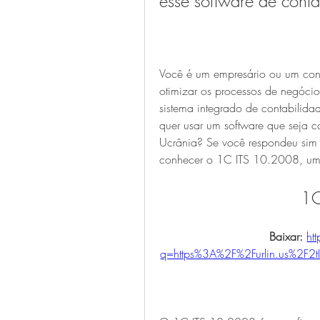
esse software de conta
Você é um empresário ou um conta
otimizar os processos de negócio
sistema integrado de contabilidad
quer usar um software que seja c
Ucrânia? Se você respondeu sim 
conhecer o 1C ITS 10.2008, um s
1C
Baixar: 
ht
q=https%3A%2F%2Furlin.us%2F