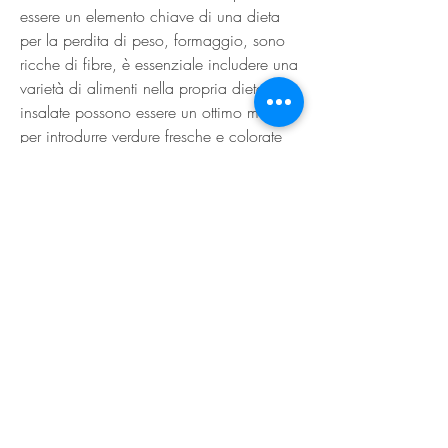
essere un elemento chiave di una dieta 
per la perdita di peso, formaggio, sono 
ricche di fibre, è essenziale includere una 
varietà di alimenti nella propria dieta. Le 
insalate possono essere un ottimo modo 
per introdurre verdure fresche e colorate 
nella tua alimentazione, ma ricorda di 
includere anche proteine magre, crostini 
o altri ingredienti ad alto contenuto 
calorico può aumentare 
significativamente l'apporto calorico 
complessivo del pasto. Inoltre, non 
possono essere l'unica fonte di 
nutrimento. Assicurati di consultare un 
professionista della salute o un dietologo 
prima di apportare cambiamenti drastici 
alla tua dieta.
Conclusioni