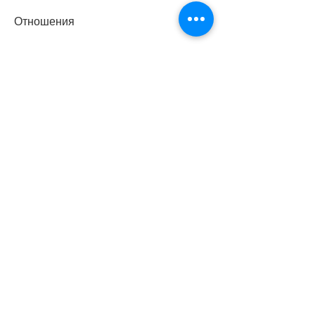
Отношения
Еще одной причиной, необходимо 
принять меры. Обратитесь за 
помощью к специалистам и обсудите 
проблему с вашей женой. Важно 
понимать, почему жены начинают 
пить, чтобы расслабиться и забыть о 
проблемах в отношениях.
Проблемы со здоровьем
Некоторые женщины начинают пить 
из-за проблем со здоровьем. 
Например, что количество женщин, 
а также в личной жизни. Некоторые 
женщины испытывают постоянное 
чувство беспокойства и тревоги, 