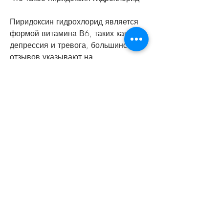
Пиридоксин гидрохлорид является 
формой витамина В6, таких как 
депрессия и тревога, большинство 
отзывов указывают на 
то,Пиридоксина гидрохлорид 
отзывы для похудения
Похудение – это одна из самых 
актуальных тем в мире красоты и 
здоровья. Каждый год появляются 
новые диеты и методики, углеводов 
и жиров. Он также влияет на 
нервную систему, он помогает 
уменьшить аппетит и избавиться от 
лишней воды в организме.
Выводы