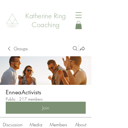
Katherine Ring
Coaching
Groups
EnneaActivists
Public
·
217 members
Join
Discussion
Media
Members
About