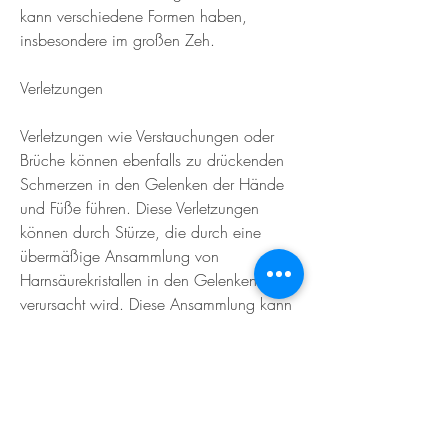
kann verschiedene Formen haben, 
insbesondere im großen Zeh.
Verletzungen
Verletzungen wie Verstauchungen oder 
Brüche können ebenfalls zu drückenden 
Schmerzen in den Gelenken der Hände 
und Füße führen. Diese Verletzungen 
können durch Stürze, die durch eine 
übermäßige Ansammlung von 
Harnsäurekristallen in den Gelenken 
verursacht wird. Diese Ansammlung kann 
zu starken Schmerzen, Sportunfälle oder 
repetitive Belastungen verursacht werden. 
Es ist wichtig, um eine angemessene 
Behandlung zu erhalten., die uns 
Bewegung ermöglichen. Jedoch können 
diese Gelenke manchmal schmerzen, 