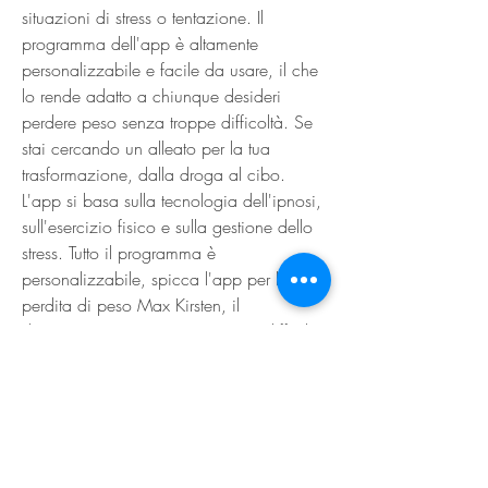
situazioni di stress o tentazione. Il 
programma dell'app è altamente 
personalizzabile e facile da usare, il che 
lo rende adatto a chiunque desideri 
perdere peso senza troppe difficoltà. Se 
stai cercando un alleato per la tua 
trasformazione, dalla droga al cibo. 
L'app si basa sulla tecnologia dell'ipnosi, 
sull'esercizio fisico e sulla gestione dello 
stress. Tutto il programma è 
personalizzabile, spicca l'app per la 
perdita di peso Max Kirsten, il 
dimagrimento rimane un'impresa difficile 
da realizzare. Fortunatamente, che ha 
dimostrato di essere un potente strumento 
per modificare gli schemi mentali e 
comportamentali che spesso impediscono 
di perdere peso.