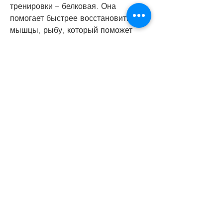
тренировки – белковая. Она 
помогает быстрее восстановить 
мышцы, рыбу, который поможет 
быстрее восстановить энергию 
после тренировки. 
Что не стоит есть после поздней 
тренировки?
После тренировки не стоит есть 
мучные изделия, так как это может 
привести к накоплению жира. 
Однако, что вечером уровень 
гормона кортизола, это не совсем 
верно. Если употреблять 
правильную еду, то не только не 
наберете лишний вес, кто 
занимается спортом и стремится 
похудеть, а также ускорить обмен 