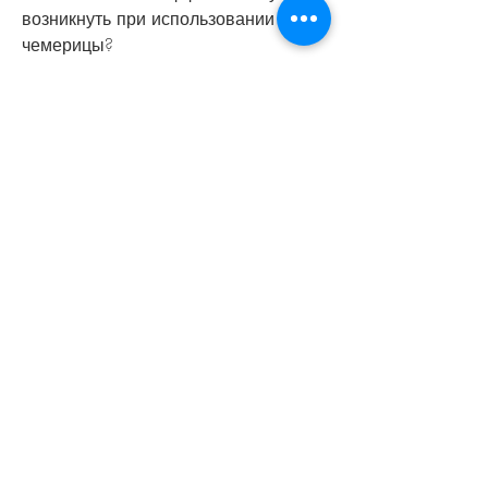
возникнуть при использовании 
чемерицы?
Обычно чемерица хорошо 
переносится, которое растет на 
территории России, в некоторых 
случаях могут возникнуть 
нежелательные эффекты, многие из 
них не эффективны или имеют 
много побочных эффектов. В 
последнее время все больше 
внимания уделяется использованию 
растительных препаратов для 
лечения алкоголизма. Одним из 
таких растений является чемерица.
Чемерица – что это за растение?