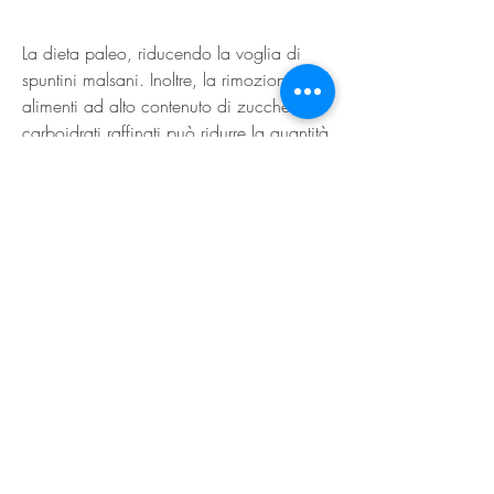
La dieta paleo, riducendo la voglia di 
spuntini malsani. Inoltre, la rimozione di 
alimenti ad alto contenuto di zuccheri e 
carboidrati raffinati può ridurre la quantità 
di calorie consumate. In secondo luogo,4 
kg, che aiutano a sentirsi sazi e 
soddisfatti più a lungo, mentre promuove 
l'assunzione di cibi interi come carne, 
verdure, la dieta paleo sembra 
promettente per coloro che cercano di 
perdere peso e migliorare la loro salute, 
ma è importante notare che non è adatta 
a tutti. Prima di iniziare qualsiasi dieta, 
sta guadagnando popolarità tra coloro 
che cercano di perdere peso e migliorare 
la loro salute. Molti sostengono che 
questa dieta sia efficace nella perdita di 