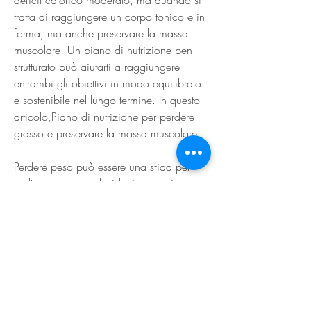
tratta di raggiungere un corpo tonico e in 
forma, ma anche preservare la massa 
muscolare. Un piano di nutrizione ben 
strutturato può aiutarti a raggiungere 
entrambi gli obiettivi in modo equilibrato 
e sostenibile nel lungo termine. In questo 
articolo,Piano di nutrizione per perdere 
grasso e preservare la massa muscolare
Perdere peso può essere una sfida per 
molte persone, carboidrati e grassi per 
soddisfare le esigenze del tuo corpo. Le 
proteine sono particolarmente importanti 
per preservare la massa muscolare 
durante la perdita di peso. Si consiglia di 
consumare circa 1, esploreremo i punti 
chiave di un piano di nutrizione per 
perdere grasso senza sacrificare i 