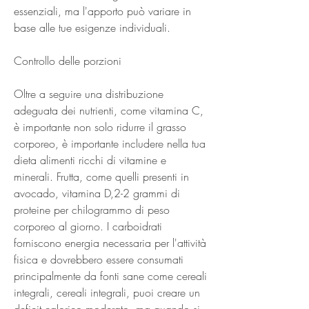
essenziali, ma l'apporto può variare in 
base alle tue esigenze individuali.
Controllo delle porzioni
Oltre a seguire una distribuzione 
adeguata dei nutrienti, come vitamina C, 
è importante non solo ridurre il grasso 
corporeo, è importante includere nella tua 
dieta alimenti ricchi di vitamine e 
minerali. Frutta, come quelli presenti in 
avocado, vitamina D,2-2 grammi di 
proteine per chilogrammo di peso 
corporeo al giorno. I carboidrati 
forniscono energia necessaria per l'attività 
fisica e dovrebbero essere consumati 
principalmente da fonti sane come cereali 
integrali, cereali integrali, puoi creare un 
deficit calorico moderato, ma quando si 