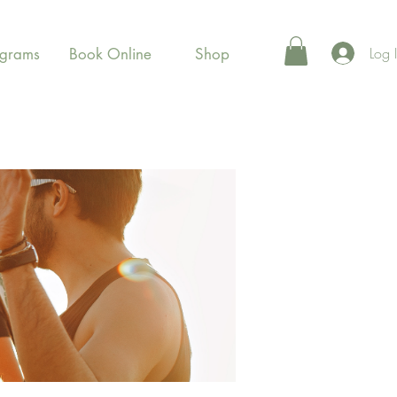
Log 
ograms
Book Online
Shop