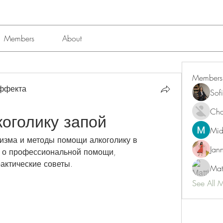
Members
About
Members
эффекта
Sof
Char
коголику запой
Mid
изма и методы помощи алкоголику в 
Jan
 о профессиональной помощи, 
рактические советы.
Mat
See All 