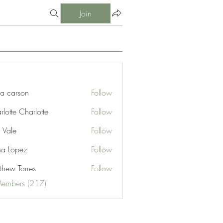
Join
ia carson
Follow
lotte Charlotte
Follow
 Vale
Follow
na Lopez
Follow
thew Torres
Follow
Members (217)