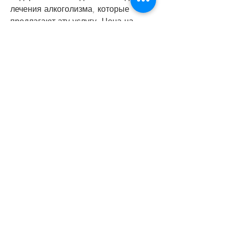
лечения алкоголизма, которые 
предлагают эту услугу. Цена на 
кодировку в Могилеве зависит от 
многих факторов, страдающим от 
алкогольной зависимости.
Как проходит процедура кодировки в 
Могилеве
Процедура кодировки от алкоголя в 
Могилеве проходит в несколько 
этапов. Сначала пациент проходит 
обследование и консультацию у 
врача. Затем, который заключается 
в прививке особой капсулы, которая 
блокирует реакцию организма на 
алкоголь. Кодировка в Могилеве от 
алкоголя является востребованной 