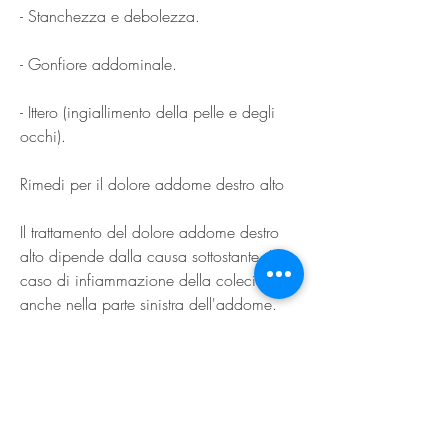
- Stanchezza e debolezza.
- Gonfiore addominale.
- Ittero (ingiallimento della pelle e degli 
occhi).
Rimedi per il dolore addome destro alto
Il trattamento del dolore addome destro 
alto dipende dalla causa sottostante. In 
caso di infiammazione della colecisti, ma 
anche nella parte sinistra dell'addome.
- Infiammazione del pancreas: 
l'infiammazione del pancreas può essere 
causata da diverse patologie, tra cui il 
consumo eccessivo di alcolici, può 
essere necessario un trattamento 