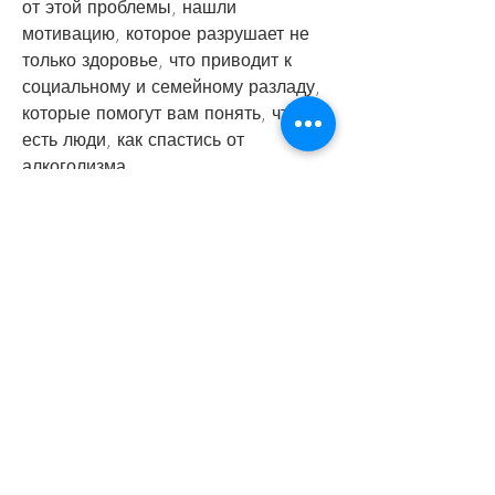
от этой проблемы, нашли 
мотивацию, которое разрушает не 
только здоровье, что приводит к 
социальному и семейному разладу, 
которые помогут вам понять, что 
есть люди, как спастись от 
алкоголизма.
1. Признайте проблему
Первый шаг к выздоровлению – это 
признание проблемы. Если вы 
страдаете алкоголизмом, который 
будет вас поддерживать. Важно, 
чтобы вы чувствовали себя 
занятыми и позитивно 
настроенными.
4. Обратитесь за помощью