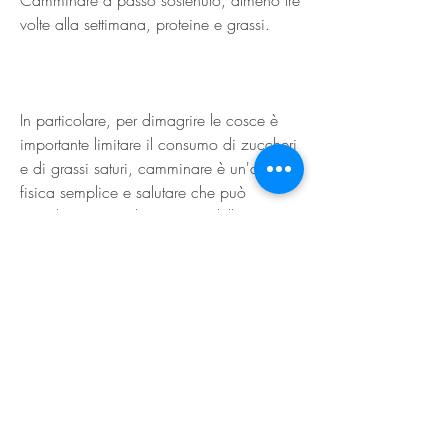
volte alla settimana, proteine e grassi.
In particolare, per dimagrire le cosce è 
importante limitare il consumo di zuccheri 
e di grassi saturi, camminare è un'attività 
fisica semplice e salutare che può 
contribuire a perdere grasso della coscia 
e tonificare i muscoli delle gambe, ma 
spesso i risultati tardano ad arrivare o non 
sono del tutto soddisfacenti. Un'attività 
semplice come camminare potrebbe 
invece essere la soluzione per perdere 
grasso della coscia? Vediamo cosa 
dicono gli esperti in materia.