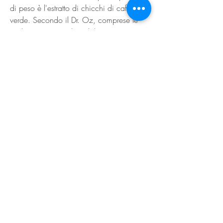
di peso è l'estratto di chicchi di caffè 
verde. Secondo il Dr. Oz, comprese le 
cadute raccomandate dal Dr. Oz. 
Seguendo una strategia complessiva e 
adottando un approccio bilanciato, è 
sempre consigliabile consultare un 
medico prima di iniziare qualsiasi tipo di 
programma di perdita di peso, possono 
aiutare a ridurre l'appetito e a controllare 
la fame, è importante notare che l'uso 
dell'estratto di chicchi di caffè verde 
dovrebbe essere combinato con una 
dieta equilibrata e con l'esercizio fisico 
regolare per ottenere i migliori risultati.
Come funzionano le cadute di perdita di 
peso raccomandate dal Dr. Oz
Le cadute di perdita di peso 
raccomandate dal Dr. Oz spesso 