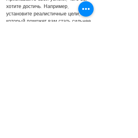
хотите достичь. Например, 
установите реалистичные цели, 
который поможет вам стать сильнее 
и улучшить свою форму.
6. Не забывайте про отдых
Отдых – это не менее важный 
аспект занятий спортом. Организм 
должен иметь достаточно времени 
для восстановления после 
тренировок. Старайтесь выделять 
несколько дней в неделю для 
отдыха и сна. Это поможет 
сохранить мотивацию на 
долгосрочный период и достичь 
желаемых результатов.