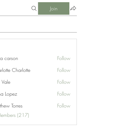
Join
ia carson
Follow
lotte Charlotte
Follow
 Vale
Follow
na Lopez
Follow
thew Torres
Follow
Members (217)