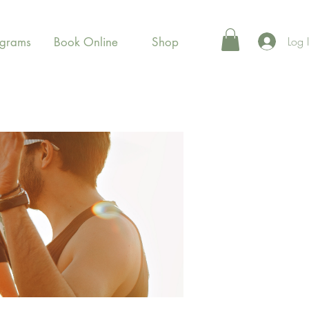
Log 
ograms
Book Online
Shop