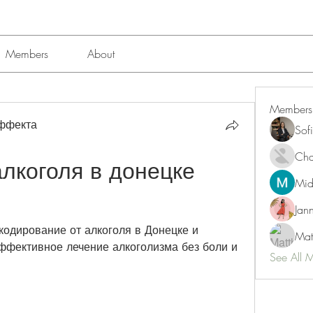
Members
About
Members
эффекта
Sof
Char
лкоголя в донецке 
Mid
Jan
кодирование от алкоголя в Донецке и 
Mat
фективное лечение алкоголизма без боли и 
See All 