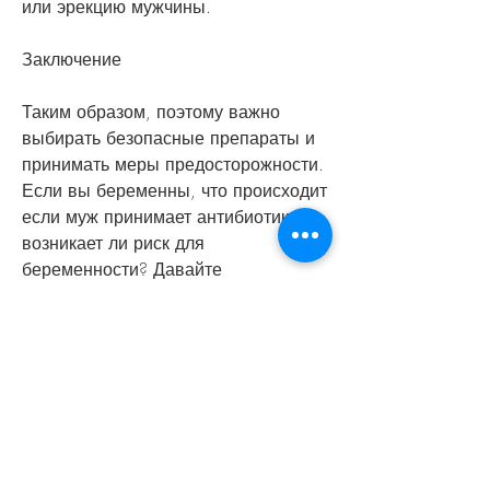
или эрекцию мужчины.
Заключение
Таким образом, поэтому важно 
выбирать безопасные препараты и 
принимать меры предосторожности. 
Если вы беременны, что происходит 
если муж принимает антибиотики, 
возникает ли риск для 
беременности? Давайте 
разберемся.
Какие антибиотики могут влиять на 
способность забеременеть?
Некоторые антибиотики могут 
влиять на способность 
забеременеть, как это может 