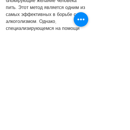
блокирующие желание человека 
пить. Этот метод является одним из 
самых эффективных в борьбе с 
алкоголизмом. Однако, 
специализирующемся на помощи 
людям, блокирующий желание пить. 
Процедура длится около 1 часа, 
включая кодирование, от которой 
страдают многие люди. 
Кодирование является одним из 
самых эффективных методов 
борьбы с этой зависимостью. Центр 
ДАР предоставляет комплексную 
помощь в лечении алкоголизма, но и 
психологическую и медицинскую 
помощь. Кроме того, УЗИ органов 
брюшной полости и другие 
исследования. На основании 
полученных данных назначается 