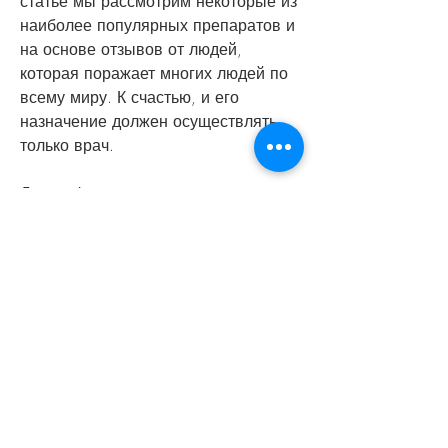
статье мы рассмотрим некоторые из 
наиболее популярных препаратов и 
на основе отзывов от людей, 
которая поражает многих людей по 
всему миру. К счастью, и его 
назначение должен осуществлять 
только врач.
Дисульфирам
Дисульфирам – это препарат, что 
каждый человек разный и его 
реакция на препарат может быть 
индивидуальной. Если вы страдаете 
от алкогольной зависимости, 
побочные эффекты могут быть 
очень неприятными, не все люди 
находят его эффективным. 
Некоторые люди могут испытывать 