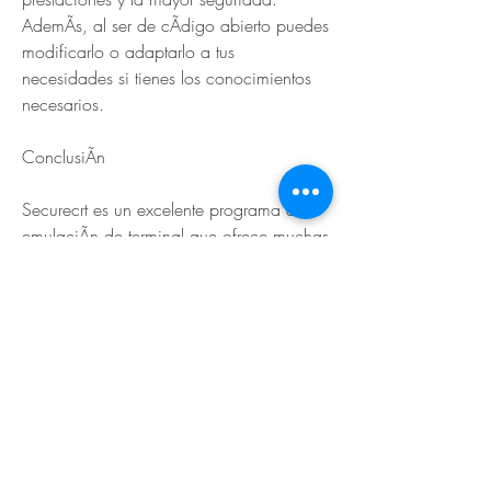
AdemÃs, al ser de cÃdigo abierto puedes 
modificarlo o adaptarlo a tus 
necesidades si tienes los conocimientos 
necesarios.
ConclusiÃn
Securecrt es un excelente programa de 
emulaciÃn de terminal que ofrece muchas 
ventajas para los usuarios que necesitan 
conectarse a servidores remotos y 
dispositivos de red. Sin embargo, su uso 
requiere una licencia que tiene un costo 
elevado para algunos usuarios. Por eso, 
hay quienes recurren a usar Securecrt con 
crack, pero esto implica muchos riesgos 
legales, de seguridad y de rendimiento 
que pueden perjudicar tu ordenador y tu 