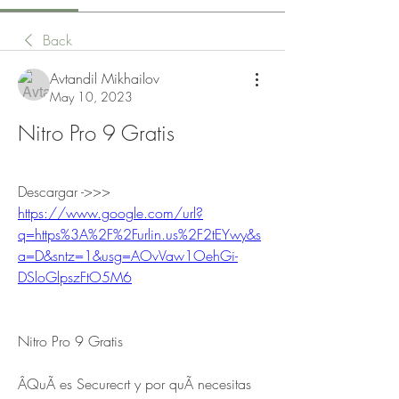
Back
Avtandil Mikhailov
May 10, 2023
Nitro Pro 9 Gratis
Descargar ->>> 
https://www.google.com/url?
q=https%3A%2F%2Furlin.us%2F2tEYwy&s
a=D&sntz=1&usg=AOvVaw1OehGi-
DSloGlpszFtO5M6
Nitro Pro 9 Gratis
ÂQuÃ es Securecrt y por quÃ necesitas 