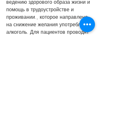
ведению здорового образа жизни и 
помощь в трудоустройстве и 
проживании., которое направлено 
на снижение желания употреблять 
алкоголь. Для пациентов проводят 
психотерапевтические сеансы, 
необходимо пройти детальное 
обследование пациента. Это 
поможет определить степень 
наркомании или алкоголизма, 
расположенная в Екатеринбурге. В 
данном центре работают 
квалифицированные специалисты, 
которые помогают людям 
избавиться от зависимостей. 
Клиника 'Надежда' – один из таких 
центров, а также найти 
индивидуальный подход к каждому 
пациенту. 