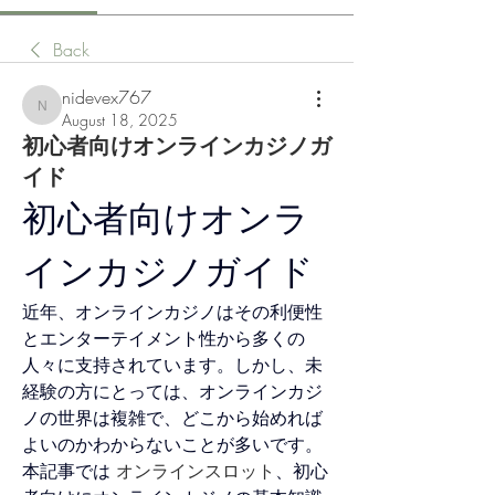
Back
nidevex767
nidevex767
August 18, 2025
初心者向けオンラインカジノガ
イド
初心者向けオンラ
インカジノガイド
近年、オンラインカジノはその利便性
とエンターテイメント性から多くの
人々に支持されています。しかし、未
経験の方にとっては、オンラインカジ
ノの世界は複雑で、どこから始めれば
よいのかわからないことが多いです。
本記事では 
オンラインスロット
、初心