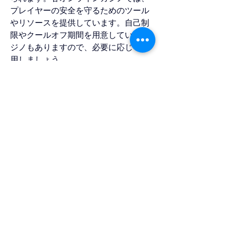
プレイヤーの安全を守るためのツール
やリソースを提供しています。自己制
限やクールオフ期間を用意しているカ
ジノもありますので、必要に応じて活
用しましょう。
結論
初心者向けのオンラインカジノガイド
として、オンラインカジノの基本知
識、ゲームの種類、注意すべきポイン
トなどを解説してきました。これから
オンラインカジノを享受したいと考え
ている方は、ぜひ本記事を参考にし
て、安全かつ楽しいカジノ体験を始め
てください。オンラインカジノの世界
は、素晴らしいエンターテイメントを
提供してくれますが、自分自身の責任
で楽しむことが大切です。正しい知識
を持ち、計画的に遊べば、素晴らしい