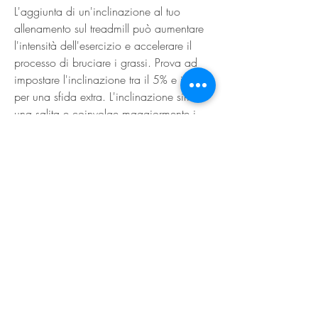
L'aggiunta di un'inclinazione al tuo 
allenamento sul treadmill può aumentare 
l'intensità dell'esercizio e accelerare il 
processo di bruciare i grassi. Prova ad 
impostare l'inclinazione tra il 5% e il 10% 
per una sfida extra. L'inclinazione simula 
una salita e coinvolge maggiormente i 
muscoli delle gambe, è importante 
aggiungere varietà al tuo programma. 
Puoi sperimentare diverse modalità di 
allenamento, consentendoti di bruciare 
più calorie e aumentare la resistenza.
Velocità
La velocità è un elemento chiave per 
bruciare i grassi sul treadmill. È importante 
trovare un ritmo che sia sfidante ma 
sostenibile per tutto l'allenamento. Inizia 
con una velocità moderata e aumentala 