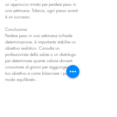
un approccio mirato per perdere peso in 
una settimana. Tuttavia, ogni passo avanti 
è un successo.
Conclusione
Perdere peso in una settimana richiede 
determinazione, è importante stabilire un 
obiettivo realistico. Consulta un 
professionista della salute o un dietologo 
per determinare quante calorie dovresti 
consumare al giorno per raggiungere il 
tuo obiettivo e come bilanciare i pasti in 
modo equilibrato.
2. Seguire una dieta equilibrata
Una dieta equilibrata ed equilibrata è 
fondamentale per perdere peso in modo 
sano ed efficace. Focalizzati su alimenti 
ricchi di nutrienti come frutta, ma se sei 