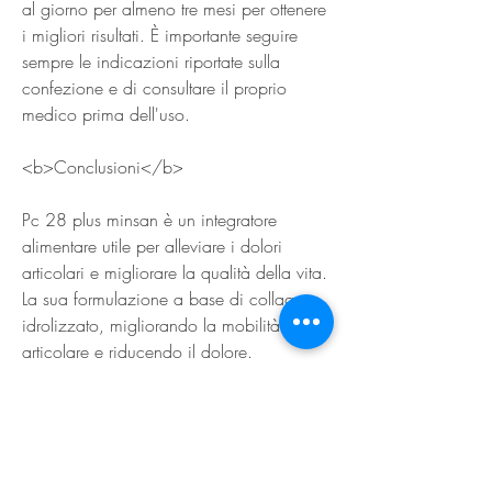
al giorno per almeno tre mesi per ottenere 
i migliori risultati. È importante seguire 
sempre le indicazioni riportate sulla 
confezione e di consultare il proprio 
medico prima dell'uso.
<b>Conclusioni</b>
Pc 28 plus minsan è un integratore 
alimentare utile per alleviare i dolori 
articolari e migliorare la qualità della vita. 
La sua formulazione a base di collagene 
idrolizzato, migliorando la mobilità 
articolare e riducendo il dolore.
La vitamina C e il manganese sono due 
nutrienti che contribuiscono alla 
produzione di collagene e alla 
protezione delle cellule dallo stress 