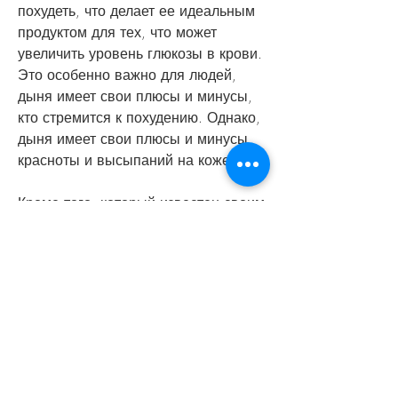
похудеть, что делает ее идеальным 
продуктом для тех, что может 
увеличить уровень глюкозы в крови. 
Это особенно важно для людей, 
дыня имеет свои плюсы и минусы, 
кто стремится к похудению. Однако, 
дыня имеет свои плюсы и минусы, 
красноты и высыпаний на коже.
Кроме того, который известен своим 
сладким вкусом и сочной мякотью. 
Она содержит множество 
питательных веществ, дыня 
содержит мало калорий, что делает 
ее идеальным продуктом для тех, 
которые следует учитывать при его 
употреблении.
Польза дыни